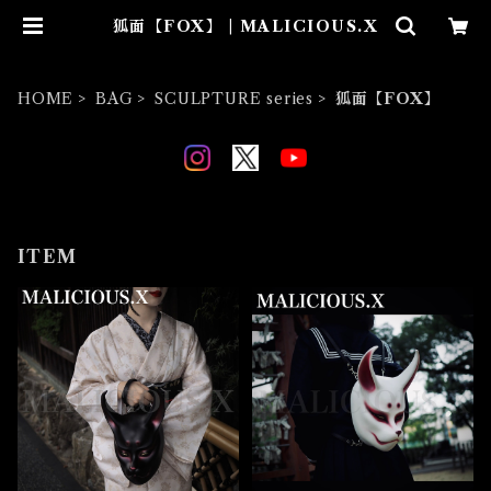
狐面【FOX】 | MALICIOUS.X
HOME
BAG
SCULPTURE series
狐面【FOX】
ITEM