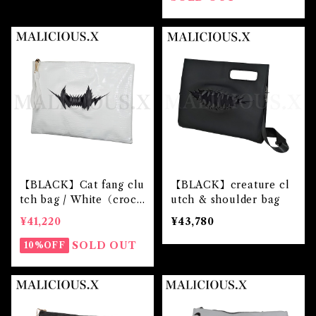
【BLACK】Cat fang clu
【BLACK】creature cl
tch bag / White（croco
utch & shoulder bag
dile)
¥41,220
¥43,780
SOLD OUT
10%OFF