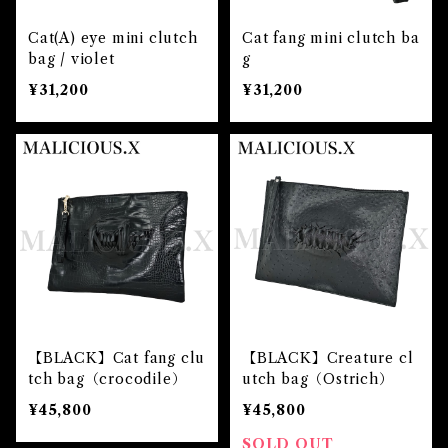
Cat(A) eye mini clutch
Cat fang mini clutch ba
bag / violet
g
¥31,200
¥31,200
【BLACK】Cat fang clu
【BLACK】Creature cl
tch bag（crocodile）
utch bag（Ostrich）
¥45,800
¥45,800
SOLD OUT