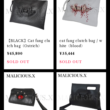
【BLACK】Cat fang clu
cat fang clutch bag / w
tch bag（Ostrich）
hite（blood）
¥45,800
¥35,444
SOLD OUT
SOLD OUT