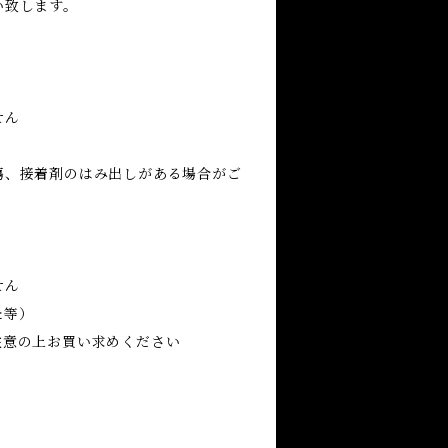
い致します。
せん
傷、接着剤のはみ出しがある場合がご
せん
た等）
注意の上お買い求めください