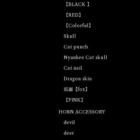
【BLACK 】
【RED】
【Colorful】
Skull
Cat punch
Nyankee Cat skull
Cat nail
Dragon skin
狐面【fox】
【PINK】
HORN ACCESSORY
devil
deer