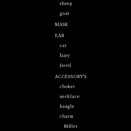
sheep
goat
MASK
EAR
cat
fairy
Devil
ACCESSORY'S
choker
necklace
bangle
charm
Miller