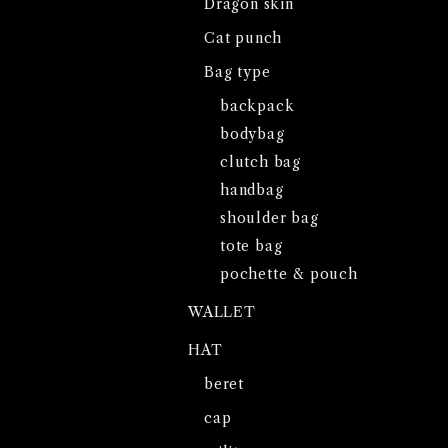
Dragon skin
Cat punch
Bag type
backpack
bodybag
clutch bag
handbag
shoulder bag
tote bag
pochette & pouch
WALLET
HAT
beret
cap