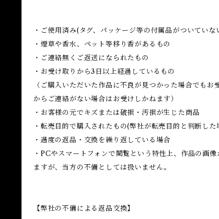
・ご使用済み(タグ、パッケージ等の付属品がついていな
・煙草や香水、ペット等移り香があるもの
・ご連絡無くご返送になられたもの
・お受け取りから3日以上経過しているもの
（ご購入いただいた作品に不良が見つかった場合でもお
からご連絡がない場合はお受けしかねます）
・お客様の元でキズまたは破損・汚損が生じた商品
・転売目的で購入されたもの(弊社が転売目的と判断した
・過度の返品・交換を繰り返している場合
・PCやスマートフォンで閲覧という特性上、作品の画像
ますが、当方の不備としては扱いません。
【弊社の不備による返品交換】