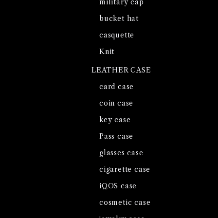
military cap
bucket hat
casquette
Knit
LEATHER CASE
card case
coin case
key case
Pass case
glasses case
cigarette case
iQOS case
cosmetic case