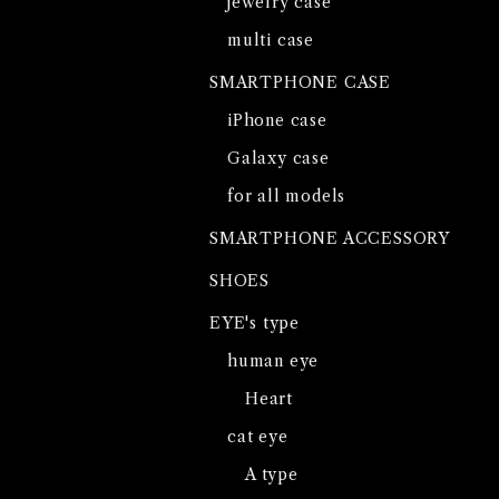
jewelry case
multi case
SMARTPHONE CASE
iPhone case
Galaxy case
for all models
SMARTPHONE ACCESSORY
SHOES
EYE's type
human eye
Heart
cat eye
A type