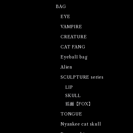
BAG
EYE
VAMPIRE
CREATURE
CAT FANG
EyebalI bag
Alien
SCULPTURE series
LIP
SKULL
狐面【FOX】
TONGUE
Nyankee cat skull