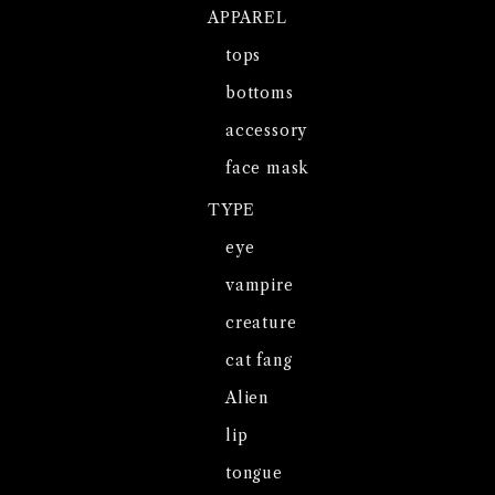
APPAREL
tops
bottoms
accessory
face mask
TYPE
eye
vampire
creature
cat fang
Alien
lip
tongue