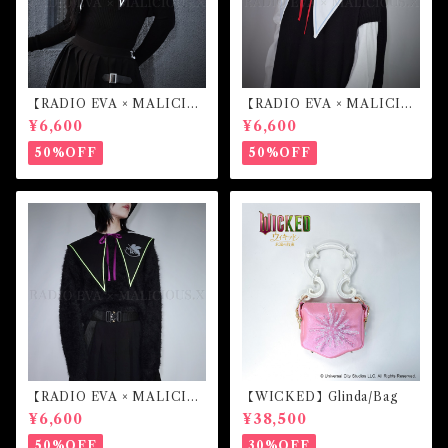
【RADIO EVA × MALICIO
【RADIO EVA × MALICIO
US.X】Sailor collar （第4の
US.X】Sailor collar （綾波
¥6,600
¥6,600
使徒）
レイ）
50%OFF
50%OFF
【RADIO EVA × MALICIO
【WICKED】Glinda/Bag
US.X】Sailor collar （初号
¥6,600
¥38,500
機）
50%OFF
30%OFF