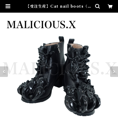
【受注生産】Cat nail boots（la
dies） | MALICIOUS.X