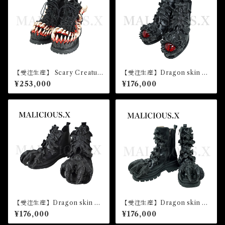
【受注生産】 Scary Creatur
【受注生産】Dragon skin Ey
e boots unisex
e boots unisex
¥253,000
¥176,000
【受注生産】Dragon skin bo
【受注生産】Dragon skin bo
ots unisex
ots（ladies）
¥176,000
¥176,000