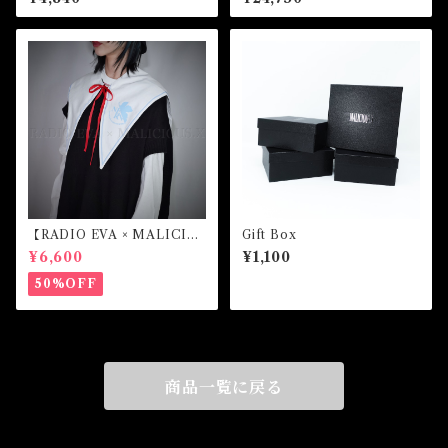
【RADIO EVA × MALICIO
Gift Box
US.X】Sailor collar （綾波
¥6,600
¥1,100
レイ）
50%OFF
商品一覧に戻る