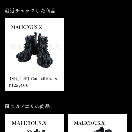
最近チェックした商品
【受注生産】Cat nail boots
（ladies）
¥125,400
同じカテゴリの商品