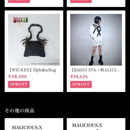
【WICKED】Elphaba/Bag
【RADIO EVA × MALICIO
US.X】EVANGELION Mar
¥38,500
¥10,626
k.07-harness long sleeve
(White)
30%OFF
30%OFF
その他の商品