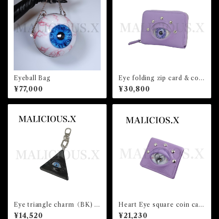
Eyeball Bag
Eye folding zip card & coin
case(pocket)Light violet/ V
¥77,000
¥30,800
iolet
Eye triangle charm（BK) /
Heart Eye square coin cas
Blue
e(Violet)/Gray
¥14,520
¥21,230