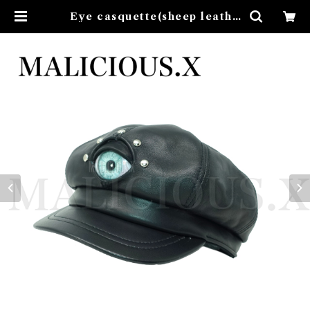
Eye casquette(sheep leathe
r) /Ice Green | MALICIOUS.
X