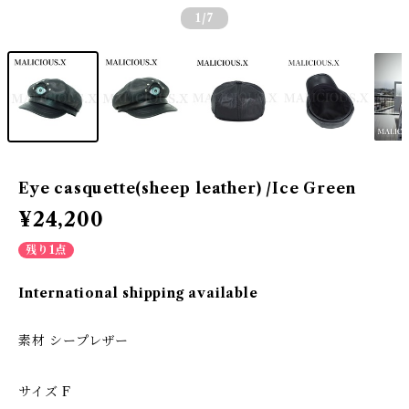
1
/7
Eye casquette(sheep leather) /Ice Green
¥24,200
残り1点
International shipping available
素材 シープレザー
サイズ F