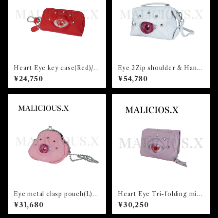
Heart Eye key case(Red)/ A
Eye 2Zip shoulder & Hand
lbino red
Bag（said ring)White/Albin
¥24,750
¥54,780
o pink
Eye metal clasp pouch(L)Li
Heart Eye Tri-folding mini
ght pink /Albino pink
wallet(Light Violet) /Albino
¥31,680
¥30,250
pink