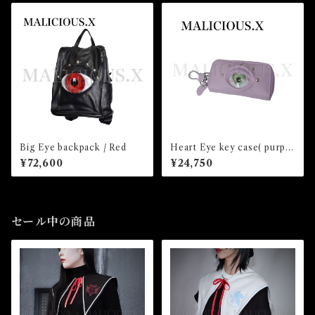
Big Eye backpack / Red
Heart Eye key case( purpl
e)/lce Green
¥72,600
¥24,750
セール中の商品