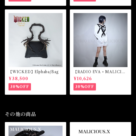
【WICKED】Elphaba/Bag
【RADIO EVA × MALICIO
US.X】EVANGELION Mar
¥38,500
¥10,626
k.07-harness long sleeve
(White)
30%OFF
30%OFF
その他の商品