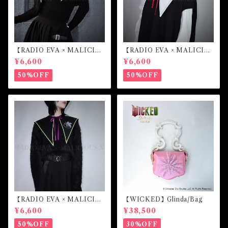
【RADIO EVA × MALICIO
【RADIO EVA × MALICIO
US.X】Sailor collar （第4の
US.X】Sailor collar （綾波
¥6,600
¥6,600
使徒）
レイ）
50%OFF
50%OFF
【RADIO EVA × MALICIO
【WICKED】Glinda/Bag
US.X】Sailor collar （初号
¥6,600
¥38,500
機）
50%OFF
30%OFF