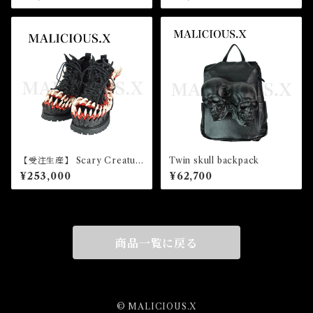
【受注生産】 Scary Creatur
Twin skull backpack
e boots unisex
¥253,000
¥62,700
商品一覧に戻る
© MALICIOUS.X