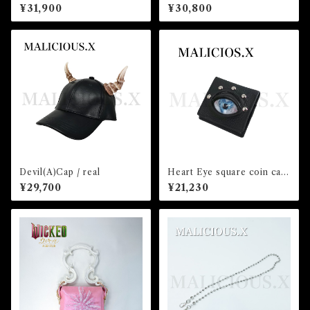
& coin case(Lavender)/Viol
¥31,900
¥30,800
et
Devil(A)Cap / real
Heart Eye square coin cas
e(Black)/Blue
¥29,700
¥21,230