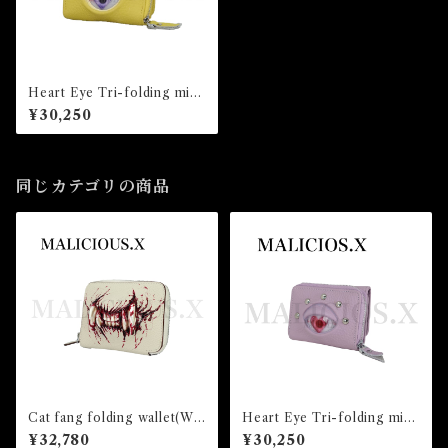
Heart Eye Tri-folding mini
wallet(Yellow) /Violet
¥30,250
同じカテゴリの商品
Cat fang folding wallet(Whi
Heart Eye Tri-folding mini
te)/blood
wallet(Light Violet) /Albino
¥32,780
¥30,250
pink