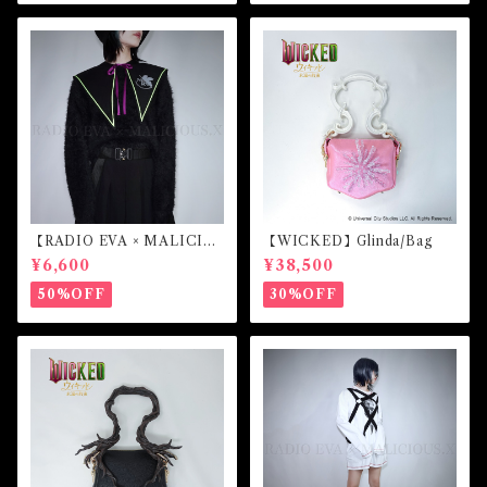
【RADIO EVA × MALICIO
【WICKED】Glinda/Bag
US.X】Sailor collar （初号
¥6,600
¥38,500
機）
50%OFF
30%OFF