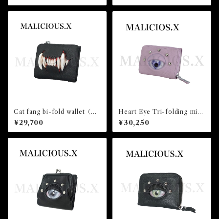
Cat fang bi-fold wallet（mi
Heart Eye Tri-folding mini
ni)Black
wallet(Light Violet) /Violet
¥29,700
¥30,250