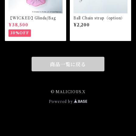
【WICKED】Glinda/Bag
Ball Chain strap（option）
¥38,500
¥2,200
30%OFF
商品一覧に戻る
© MALICIOUS.X
Powered by