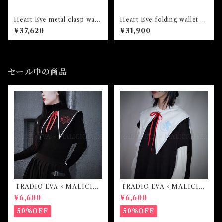
Heart Eye metal clasp wall
Heart Eye folding wallet /l
et /Gray
ce Green
¥37,620
¥31,900
セール中の商品
【RADIO EVA × MALICIO
【RADIO EVA × MALICIO
US.X】Sailor collar （第4の
US.X】Sailor collar （綾波
¥6,600
¥6,600
使徒）
レイ）
50%OFF
50%OFF