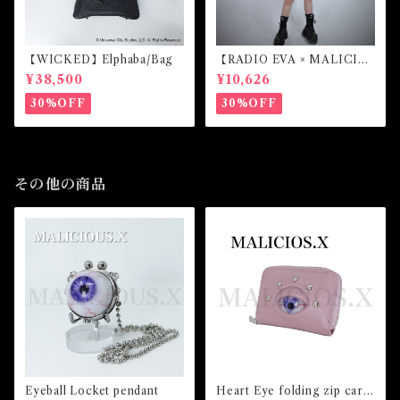
【WICKED】Elphaba/Bag
【RADIO EVA × MALICIO
US.X】EVANGELION Mar
¥38,500
¥10,626
k.07-harness long sleeve
(White)
30%OFF
30%OFF
その他の商品
Eyeball Locket pendant
Heart Eye folding zip card