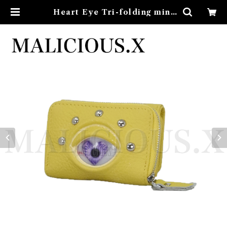
Heart Eye Tri-folding mini
wallet(Yellow) /Violet | MAL
ICIOUS.X