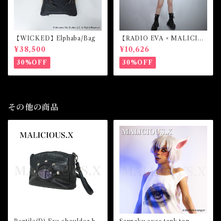
【WICKED】Elphaba/Bag
【RADIO EVA × MALICIO
US.X】EVANGELION Mar
¥38,500
¥10,626
k.07-harness long sleeve
(White)
30%OFF
30%OFF
その他の商品