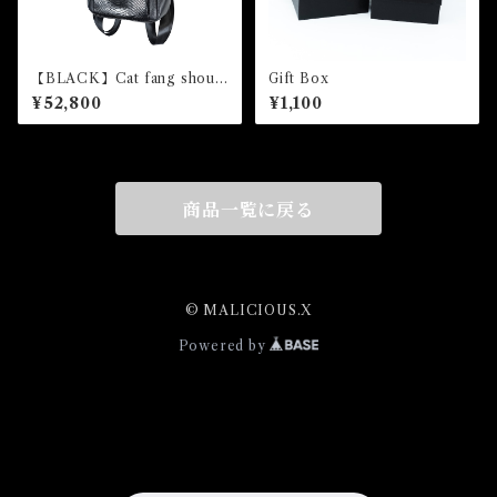
【BLACK】Cat fang should
Gift Box
er & backpack（snake）
¥52,800
¥1,100
商品一覧に戻る
© MALICIOUS.X
Powered by