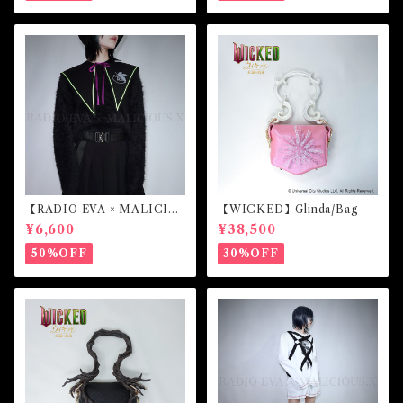
【RADIO EVA × MALICIO
【WICKED】Glinda/Bag
US.X】Sailor collar （初号
¥6,600
¥38,500
機）
50%OFF
30%OFF