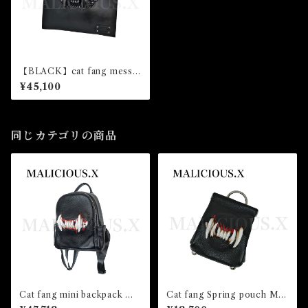
【BLACK】cat fang messe
nger &handbag
¥45,100
同じカテゴリの商品
Cat fang mini backpack （si
Cat fang Spring pouch Msi
de pocket)
ze(Black)