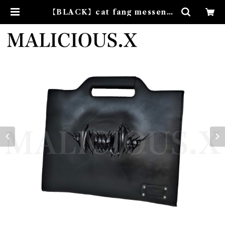
【BLACK】cat fang messenge
r &handbag | MALICIOUS.X