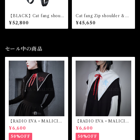
【BLACK】Cat fang should
Cat fang Zip shoulder & Ha
er & backpack（snake）
nd Bag
¥52,800
¥45,650
セール中の商品
【RADIO EVA × MALICIO
【RADIO EVA × MALICIO
US.X】Sailor collar （第4の
US.X】Sailor collar （綾波
¥6,600
¥6,600
使徒）
レイ）
50%OFF
50%OFF