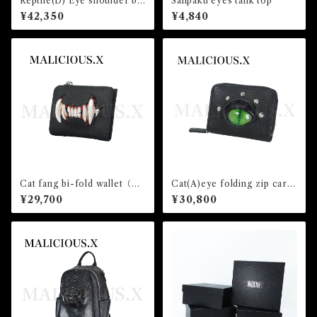
Reptile(D) Eye shoulder ba
Sanpaku eyes tank top
g（crocodile)/Gray
¥42,350
¥4,840
Cat fang bi-fold wallet（mi
Cat(A)eye folding zip card
ni)Black
& coin case（pocket）/ Gre
¥29,700
¥30,800
en