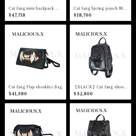
Cat fang mini backpack （si
Cat fang Spring pouch Msi
de pocket)
ze(Black)
¥47,718
¥18,700
Cat fang Flap shoulder Bag
【BLACK】Cat fang should
er & backpack（snake）
¥41,580
¥52,800