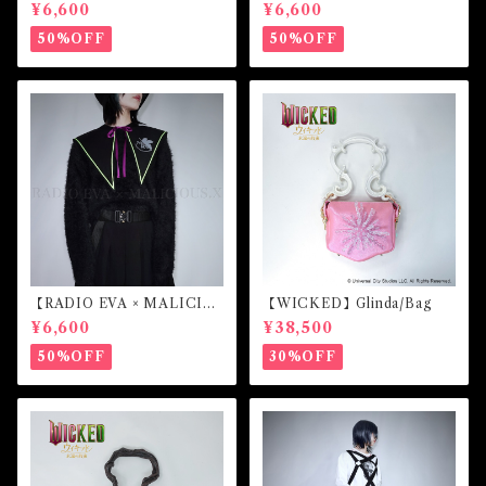
US.X】Sailor collar （第4の
US.X】Sailor collar （綾波
¥6,600
¥6,600
使徒）
レイ）
50%OFF
50%OFF
【RADIO EVA × MALICIO
【WICKED】Glinda/Bag
US.X】Sailor collar （初号
¥6,600
¥38,500
機）
50%OFF
30%OFF