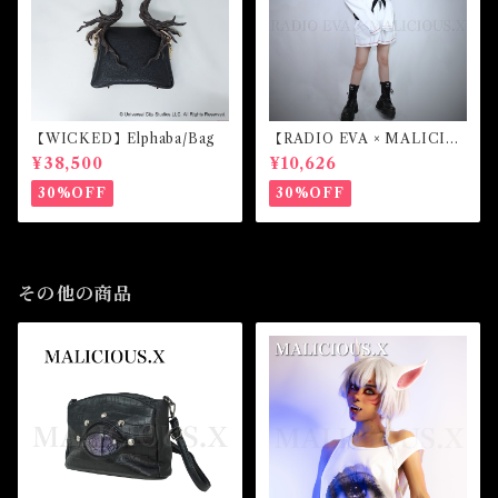
【WICKED】Elphaba/Bag
【RADIO EVA × MALICIO
US.X】EVANGELION Mar
¥38,500
¥10,626
k.07-harness long sleeve
(White)
30%OFF
30%OFF
その他の商品