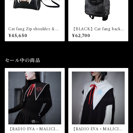
Cat fang Zip shoulder & Ha
【BLACK】Cat fang backp
nd Bag
ack
¥45,650
¥62,700
セール中の商品
【RADIO EVA × MALICIO
【RADIO EVA × MALICIO