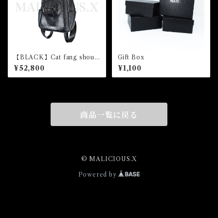
【BLACK】Cat fang should
Gift Box
er & backpack（snake）
¥52,800
¥1,100
商品一覧に戻る
© MALICIOUS.X
Powered by