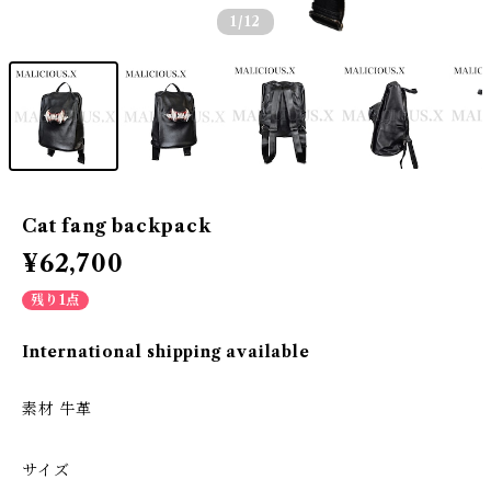
1
/12
Cat fang backpack
¥62,700
残り1点
International shipping available
素材 牛革
サイズ