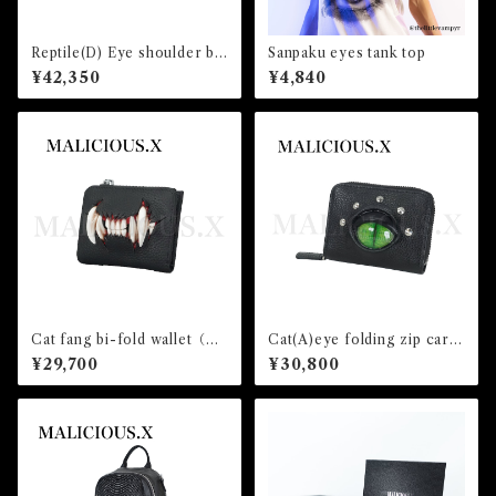
Reptile(D) Eye shoulder ba
Sanpaku eyes tank top
g（crocodile)/Gray
¥42,350
¥4,840
Cat fang bi-fold wallet（mi
Cat(A)eye folding zip card
ni)Black
& coin case（pocket）/ Gre
¥29,700
¥30,800
en