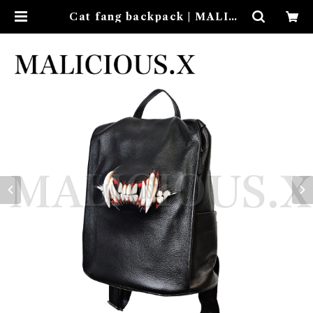
Cat fang backpack | MALICI
OUS.X