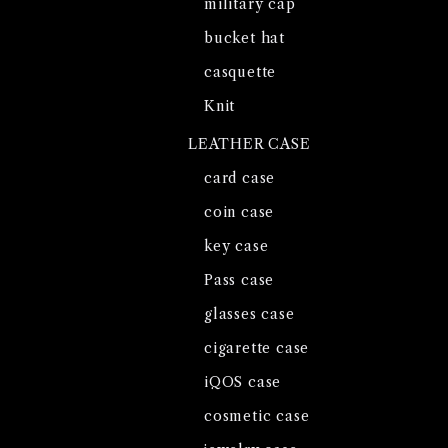
military cap
bucket hat
casquette
Knit
LEATHER CASE
card case
coin case
key case
Pass case
glasses case
cigarette case
iQOS case
cosmetic case