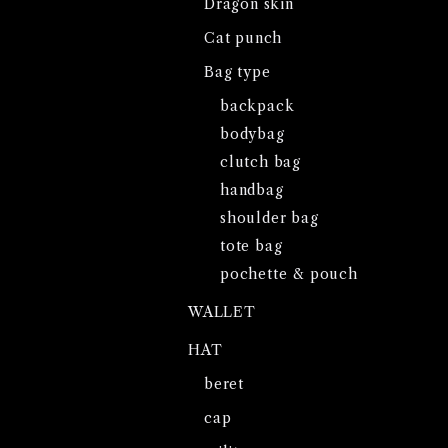
Dragon skin
Cat punch
Bag type
backpack
bodybag
clutch bag
handbag
shoulder bag
tote bag
pochette & pouch
WALLET
HAT
beret
cap