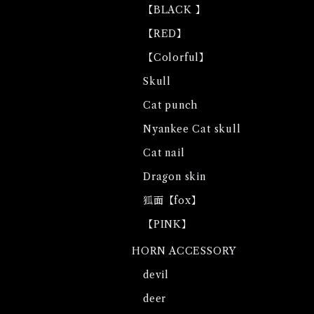
【BLACK 】
【RED】
【Colorful】
Skull
Cat punch
Nyankee Cat skull
Cat nail
Dragon skin
狐面【fox】
【PINK】
HORN ACCESSORY
devil
deer