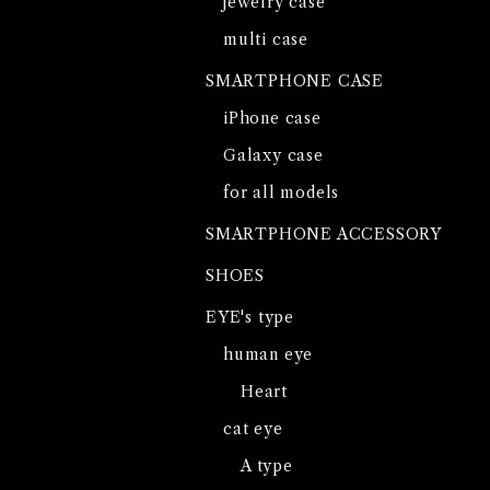
jewelry case
multi case
SMARTPHONE CASE
iPhone case
Galaxy case
for all models
SMARTPHONE ACCESSORY
SHOES
EYE's type
human eye
Heart
cat eye
A type