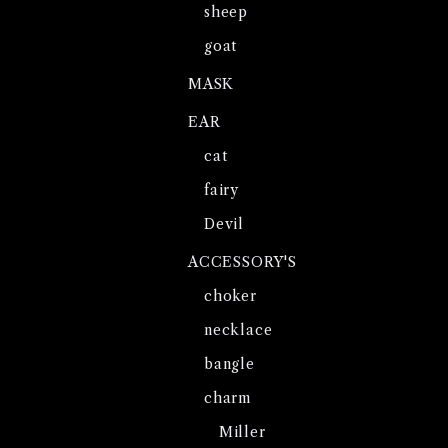
sheep
goat
MASK
EAR
cat
fairy
Devil
ACCESSORY'S
choker
necklace
bangle
charm
Miller