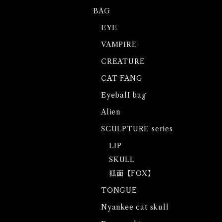
BAG
EYE
VAMPIRE
CREATURE
CAT FANG
EyebalI bag
Alien
SCULPTURE series
LIP
SKULL
狐面【FOX】
TONGUE
Nyankee cat skull