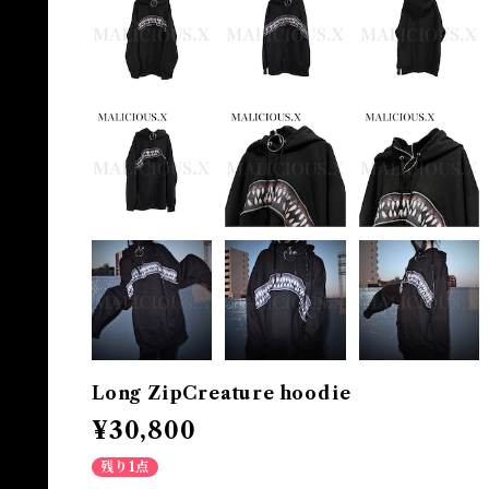
Long ZipCreature hoodie
¥30,800
残り1点