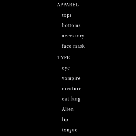
APPAREL
tops
bottoms
accessory
face mask
TYPE
eye
vampire
creature
cat fang
Alien
lip
tongue