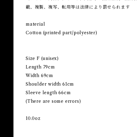
載、複製、複写、転用等は法律により罰せられます
material
Cotton (printed part/polyester)
Size F (unisex)
Length 79cm
Width 69cm
Shoulder width 61cm
Sleeve length 66cm
(There are some errors)
10.0oz