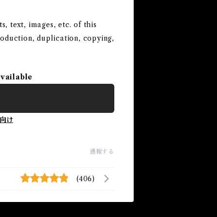
 text, images, etc. of this
roduction, duplication, copying,
available
向け
通報する
(406)