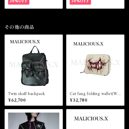
30%OFF
30%OFF
その他の商品
Twin skull backpack
Cat fang folding wallet(Whi
te)/blood
¥62,700
¥32,780