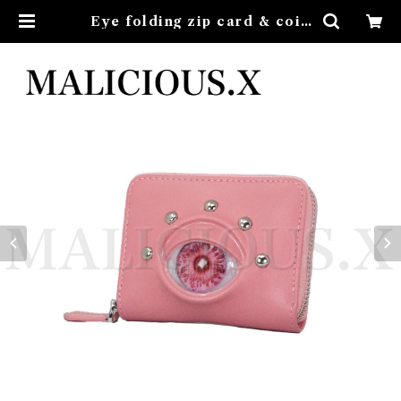
Eye folding zip card & coin
case(Pink)/albino pink | MAL
ICIOUS.X