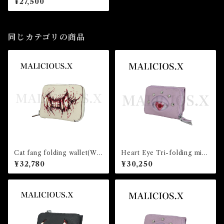
¥27,500
同じカテゴリの商品
Cat fang folding wallet(Whi
Heart Eye Tri-folding mini
te)/blood
wallet(Light Violet) /Albino
¥32,780
¥30,250
pink