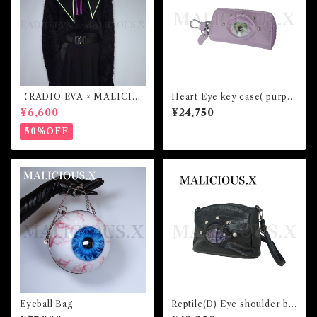
【RADIO EVA × MALICIO
Heart Eye key case( purpl
US.X】Sailor collar （初号
e)/lce Green
¥6,600
¥24,750
機）
50%OFF
Eyeball Bag
Reptile(D) Eye shoulder ba
g（crocodile)/Gray