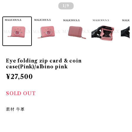
1
/9
Eye folding zip card & coin
case(Pink)/albino pink
¥27,500
SOLD OUT
素材 牛革