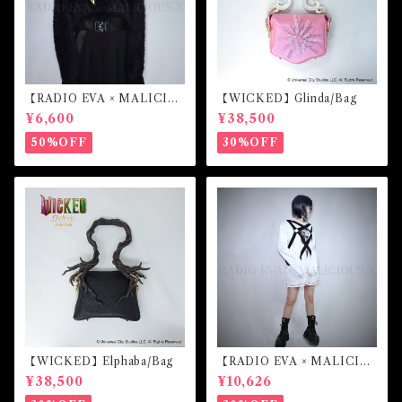
【RADIO EVA × MALICIO
【WICKED】Glinda/Bag
US.X】Sailor collar （初号
¥6,600
¥38,500
機）
50%OFF
30%OFF
【WICKED】Elphaba/Bag
【RADIO EVA × MALICIO
US.X】EVANGELION Mar
¥38,500
¥10,626
k.07-harness long sleeve
(White)