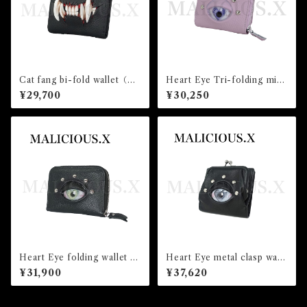
Cat fang bi-fold wallet（mi
Heart Eye Tri-folding mini
ni)Black
wallet(Light Violet) /Violet
¥29,700
¥30,250
Heart Eye folding wallet /l
Heart Eye metal clasp wall
ce Green
et /Gray
¥31,900
¥37,620