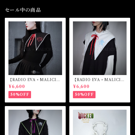
セール中の商品
【RADIO EVA × MALICIO
【RADIO EVA × MALICIO
US.X】Sailor collar （第4の
US.X】Sailor collar （綾波
¥6,600
¥6,600
使徒）
レイ）
50%OFF
50%OFF