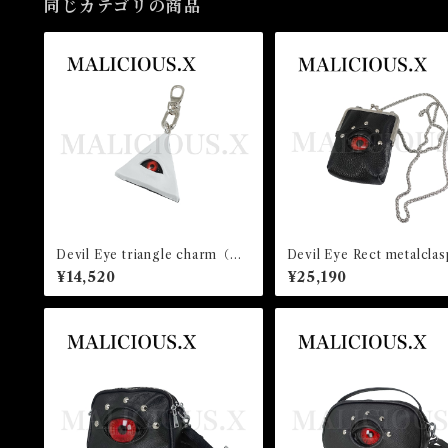
同じカテゴリの商品
Devil Eye triangle charm（W
Devil Eye Rect metalclas
hite) /Red
uch chain strap (Black)/
¥14,520
¥25,190