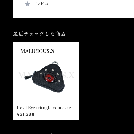
レビュー
最近チェックした商品
Devil Eye triangle coin case/
Red
¥21,230