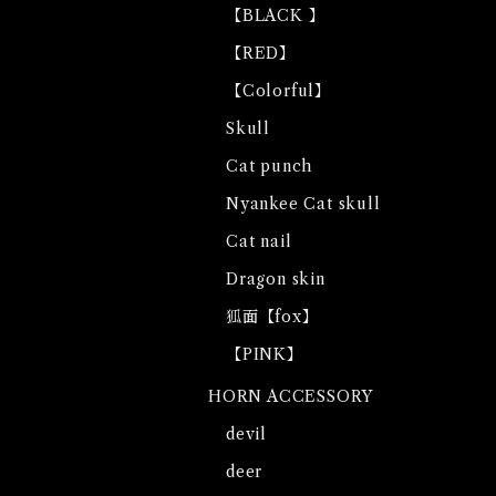
【BLACK 】
【RED】
【Colorful】
Skull
Cat punch
Nyankee Cat skull
Cat nail
Dragon skin
狐面【fox】
【PINK】
HORN ACCESSORY
devil
deer