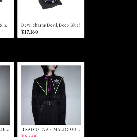
& ha
Devil charm(Devil/Deep Blue)
¥17,160
OUS.
【RADIO EVA × MALICIOUS.
レイ）
X】Sailor collar （初号機）
¥6,600