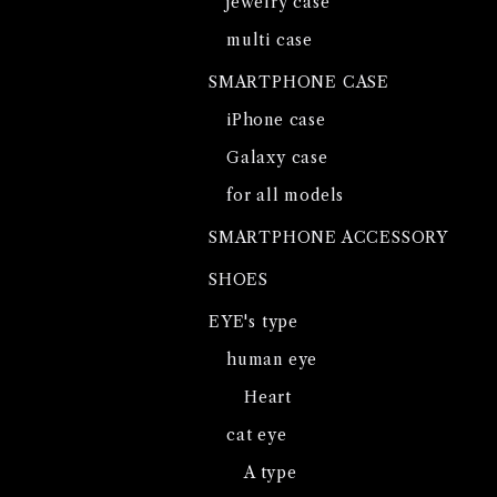
jewelry case
multi case
SMARTPHONE CASE
iPhone case
Galaxy case
for all models
SMARTPHONE ACCESSORY
SHOES
EYE's type
human eye
Heart
cat eye
A type