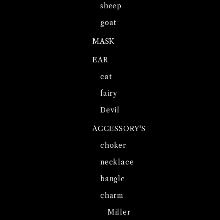
sheep
goat
MASK
EAR
cat
fairy
Devil
ACCESSORY'S
choker
necklace
bangle
charm
Miller