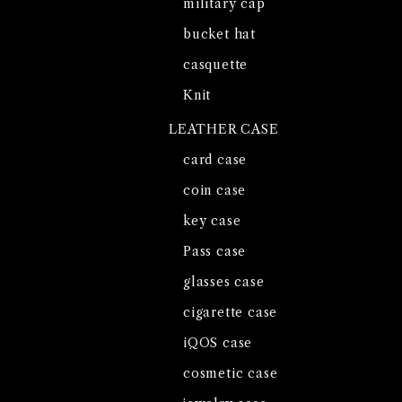
military cap
bucket hat
casquette
Knit
LEATHER CASE
card case
coin case
key case
Pass case
glasses case
cigarette case
iQOS case
cosmetic case