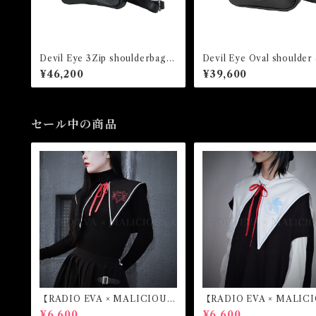
Devil Eye 3Zip shoulderbag/R
Devil Eye Oval shoulder 
ed
ndbag /Red
¥46,200
¥39,600
セール中の商品
【RADIO EVA × MALICIOUS.
【RADIO EVA × MALICI
X】Sailor collar （第4の使徒）
X】Sailor collar （綾波
¥6,600
¥6,600