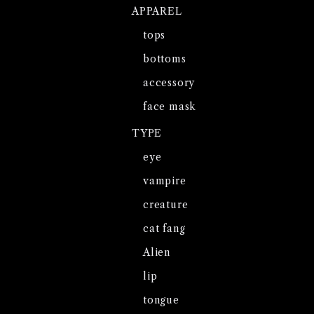
APPAREL
tops
bottoms
accessory
face mask
TYPE
eye
vampire
creature
cat fang
Alien
lip
tongue