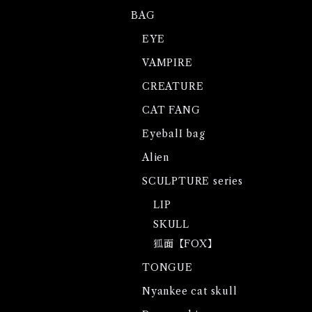
BAG
EYE
VAMPIRE
CREATURE
CAT FANG
EyebalI bag
Alien
SCULPTURE series
LIP
SKULL
狐面【FOX】
TONGUE
Nyankee cat skull