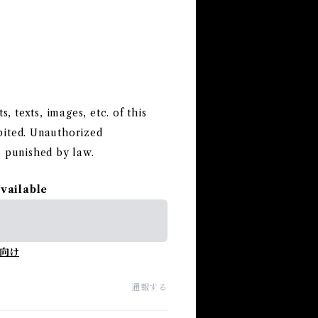
 texts, images, etc. of this
hibited. Unauthorized
e punished by law.
available
向け
通報する