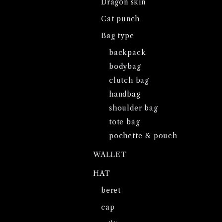
Dragon skin
Cat punch
Bag type
backpack
bodybag
clutch bag
handbag
shoulder bag
tote bag
pochette & pouch
WALLET
HAT
beret
cap