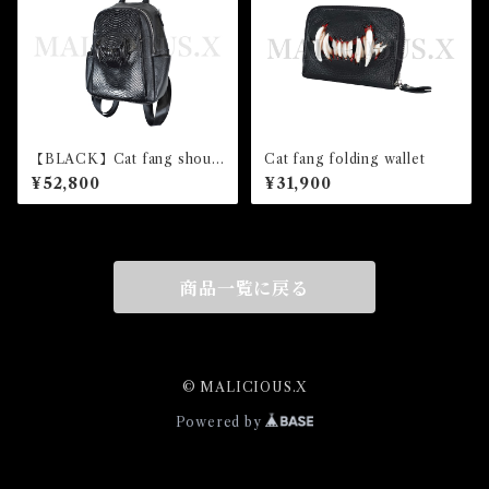
【BLACK】Cat fang should
Cat fang folding wallet
er & backpack（snake）
¥52,800
¥31,900
商品一覧に戻る
© MALICIOUS.X
Powered by