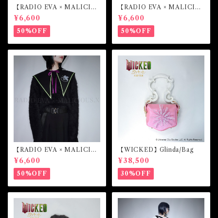
【RADIO EVA × MALICIO
【RADIO EVA × MALICIO
US.X】Sailor collar （第4の
US.X】Sailor collar （綾波
¥6,600
¥6,600
使徒）
レイ）
50%OFF
50%OFF
【RADIO EVA × MALICIO
【WICKED】Glinda/Bag
US.X】Sailor collar （初号
¥6,600
¥38,500
機）
50%OFF
30%OFF