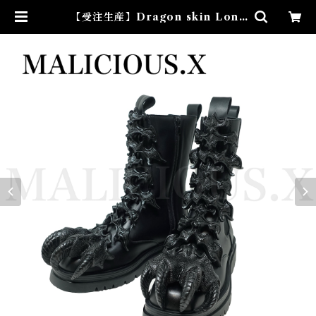
【受注生産】Dragon skin Long
boots（unisex） | MALICIOU
S.X