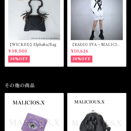
【WICKED】Elphaba/Bag
【RADIO EVA × MALICIO
US.X】EVANGELION Mar
¥38,500
¥10,626
k.07-harness long sleeve
(White)
30%OFF
30%OFF
その他の商品