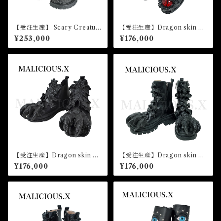
【受注生産】 Scary Creatur
【受注生産】Dragon skin Ey
e boots unisex
e boots unisex
¥253,000
¥176,000
【受注生産】Dragon skin bo
【受注生産】Dragon skin bo
ots unisex
ots（ladies）
¥176,000
¥176,000