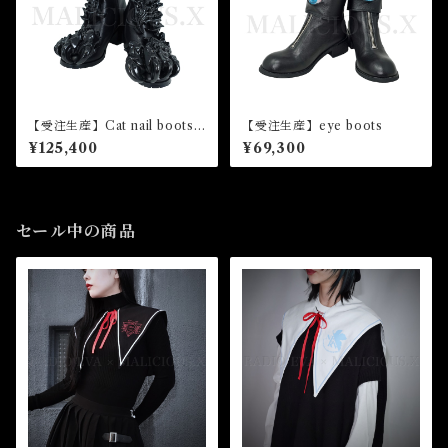
【受注生産】Cat nail boots
【受注生産】eye boots
（ladies）
¥125,400
¥69,300
セール中の商品