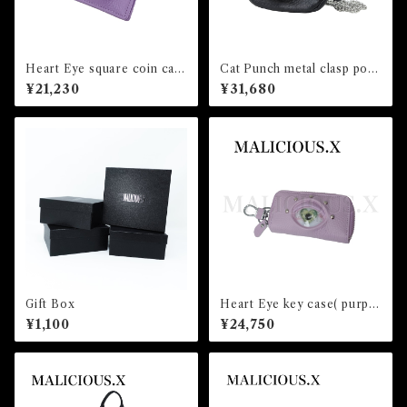
Heart Eye square coin cas
Cat Punch metal clasp pou
e(Violet)/Gray
ch(L) /Black
¥21,230
¥31,680
Gift Box
Heart Eye key case( purpl
e)/lce Green
¥1,100
¥24,750