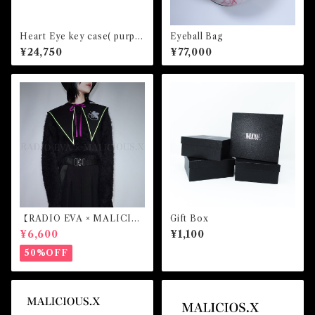
Heart Eye key case( purpl
Eyeball Bag
e)/lce Green
¥24,750
¥77,000
【RADIO EVA × MALICIO
Gift Box
US.X】Sailor collar （初号
¥6,600
¥1,100
機）
50%OFF