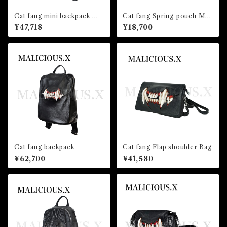
Cat fang mini backpack （si
Cat fang Spring pouch Msi
de pocket)
ze(Black)
¥47,718
¥18,700
Cat fang backpack
Cat fang Flap shoulder Bag
¥62,700
¥41,580