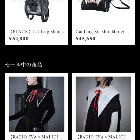
【BLACK】Cat fang should
Cat fang Zip shoulder & Ha
er & backpack（snake）
nd Bag
¥52,800
¥45,650
セール中の商品
【RADIO EVA × MALICIO
【RADIO EVA × MALICIO