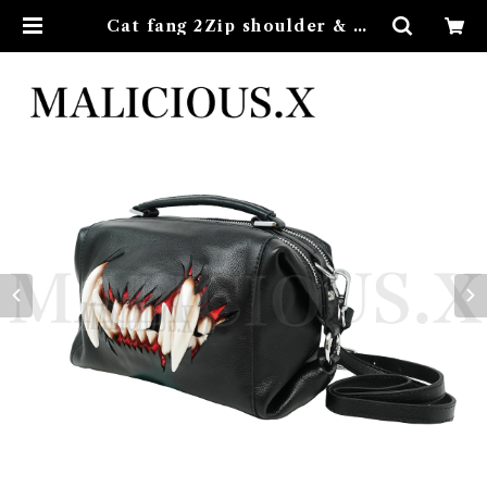
Cat fang 2Zip shoulder & Ha
nd Bag（said ring） | MALICI
OUS.X