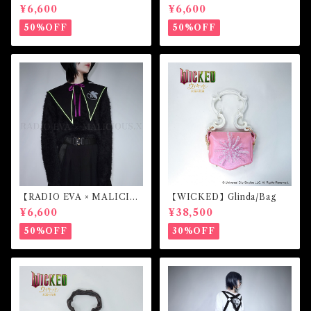
US.X】Sailor collar （第4の
US.X】Sailor collar （綾波
¥6,600
¥6,600
使徒）
レイ）
50%OFF
50%OFF
【RADIO EVA × MALICIO
【WICKED】Glinda/Bag
US.X】Sailor collar （初号
¥6,600
¥38,500
機）
50%OFF
30%OFF