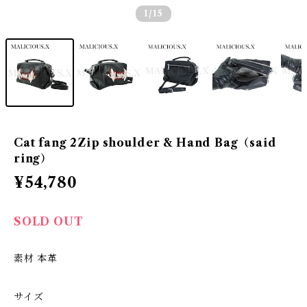
1
/15
Cat fang 2Zip shoulder & Hand Bag（said
ring）
¥54,780
SOLD OUT
素材 本革
サイズ