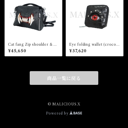
Cat fang Zip shoulder & Ha
Eye folding wallet (crocodi
nd Bag(snake)
le)/Red
¥45,650
¥37,620
商品一覧に戻る
© MALICIOUS.X
Powered by