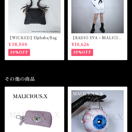
【WICKED】Elphaba/Bag
【RADIO EVA × MALICIO
US.X】EVANGELION Mar
¥38,500
¥10,626
k.07-harness long sleeve
(White)
30%OFF
30%OFF
その他の商品